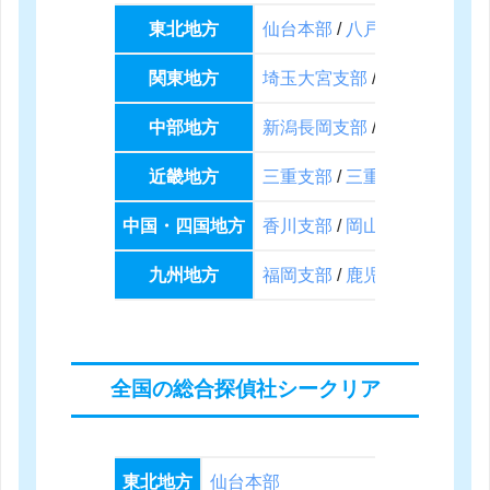
東北地方
仙台本部
/
八戸支部
/
山形本
関東地方
埼玉大宮支部
/
世田谷支部
/
中部地方
新潟長岡支部
/
愛知支部
/
豊
近畿地方
三重支部
/
三重四日市支部
/
中国・四国地方
香川支部
/
岡山支部
/
鳥取支
九州地方
福岡支部
/
鹿児島支部
全国の総合探偵社シークリア
東北地方
仙台本部